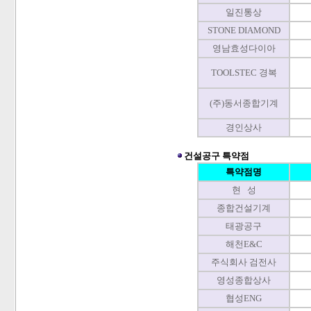
일진통상
STONE DIAMOND
영남효성다이아
TOOLSTEC 경복
(주)동서종합기계
경인상사
건설공구 특약점
특약점명
현 성
종합건설기계
태광공구
해천E&C
주식회사 검전사
영성종합상사
협성ENG