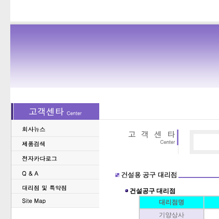
건설공구 대리점
대리점명
기양상사