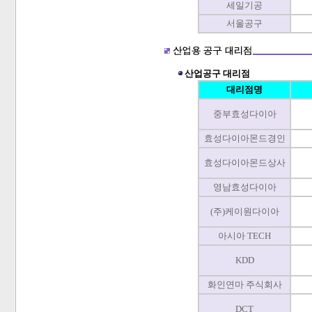
세일기공
서울공구
산업공구 대리점
대리점명
중부효성다이아
효성다이아몬드경인
효성다이아몬드상사
영남효성다이아
(주)케이원다이아
아시아 TECH
KDD
화인연마 주식회사
DCT